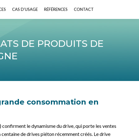
CES
CES
CAS D’USAGE
CAS D’USAGE
RÉFÉRENCES
RÉFÉRENCES
CONTACT
CONTACT
ATS DE PRODUITS DE
GNE
 grande consommation en
) confirment le dynamisme du drive, qui porte les ventes
la centaine de drives piéton récemment créés. Le drive