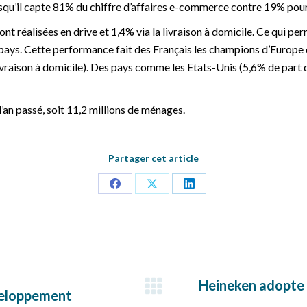
squ’il capte 81% du chiffre d’affaires e-commerce contre 19% pour
 réalisées en drive et 1,4% via la livraison à domicile. Ce qui per
 pays. Cette performance fait des Français les champions d’Europ
 livraison à domicile). Des pays comme les Etats-Unis (5,6% de part
’an passé, soit 11,2 millions de ménages.
Partager cet article
Partager
Partager
Partager
sur
sur
sur
Facebook
X
LinkedIn
Heineken adopte le
Article
éveloppement