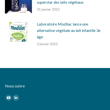
superstar des laits végétaux
31 janvier 2022
Laboratoire Modilac lance une
alternative végétale au lait infantile 3e
âge
3 janvier 2022
Nous suivre
Trouvez nous sur :
YouTube
LinkedIn
page
page